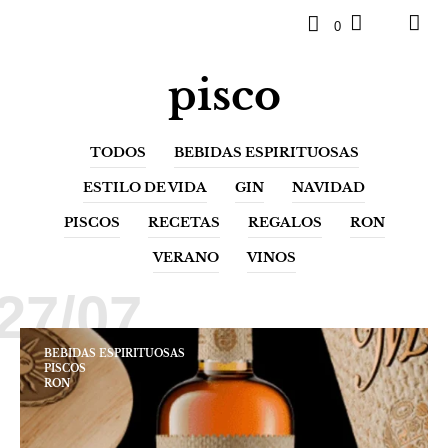
0
pisco
TODOS
BEBIDAS ESPIRITUOSAS
ESTILO DE VIDA
GIN
NAVIDAD
PISCOS
RECETAS
REGALOS
RON
VERANO
VINOS
27/07
BEBIDAS ESPIRITUOSAS
PISCOS
RON