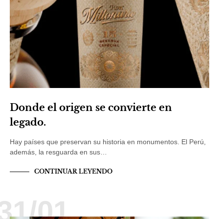
Donde el origen se convierte en
legado.
Hay países que preservan su historia en monumentos. El Perú,
además, la resguarda en sus…
CONTINUAR LEYENDO
31/01