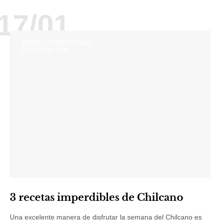
17/01
BEBIDAS ESPIRITUOSAS
ESTILO DE VIDA
3 recetas imperdibles de Chilcano
Una excelente manera de disfrutar la semana del Chilcano es