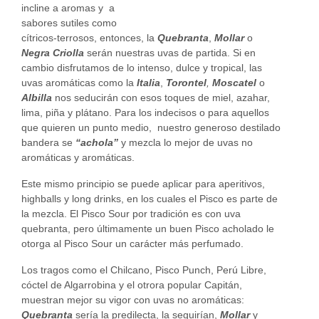
incline a aromas y a
sabores sutiles como
cítricos-terrosos, entonces, la
Quebranta
,
Mollar
o
Negra Criolla
serán nuestras uvas de partida. Si en
cambio disfrutamos de lo intenso, dulce y tropical, las
uvas aromáticas como la
Italia
,
Torontel
,
Moscatel
o
Albilla
nos seducirán con esos toques de miel, azahar,
lima, piña y plátano. Para los indecisos o para aquellos
que quieren un punto medio, nuestro generoso destilado
bandera se
“achola”
y mezcla lo mejor de uvas no
aromáticas y aromáticas.
Este mismo principio se puede aplicar para aperitivos,
highballs y long drinks, en los cuales el Pisco es parte de
la mezcla. El Pisco Sour por tradición es con uva
quebranta, pero últimamente un buen Pisco acholado le
otorga al Pisco Sour un carácter más perfumado.
Los tragos como el Chilcano, Pisco Punch, Perú Libre,
cóctel de Algarrobina y el otrora popular Capitán,
muestran mejor su vigor con uvas no aromáticas:
Quebranta
sería la predilecta, la seguirían,
Mollar
y