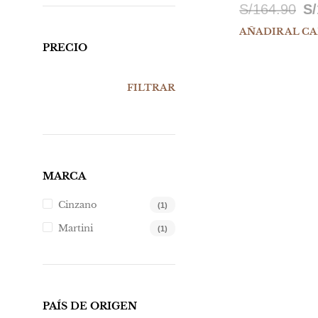
El
S/
164.90
S/
pr
AÑADIR AL C
PRECIO
ori
er
PRECIO
PRECIO
FILTRAR
S/
MÍNIMO
MÁXIMO
MARCA
Cinzano
(1)
Martini
(1)
PAÍS DE ORIGEN