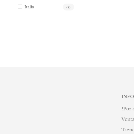
Italia
(2)
INF
¿Por 
Venta
Tien