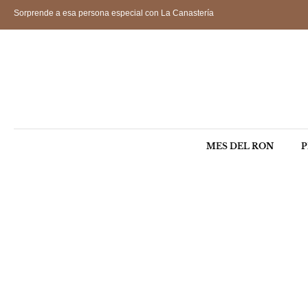
Sorprende a esa persona especial con La Canastería
MES DEL RON
P