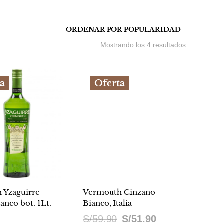
Ordenado
Mostrando los 4 resultados
por
popularidad
a
Oferta
 Yzaguirre
Vermouth Cinzano
anco bot. 1Lt.
Bianco, Italia
El
El
S/
59.90
S/
51.90