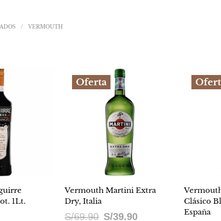
LADOS
/
VERMOUTH
Oferta
Ofert
guirre
Vermouth Martini Extra
Vermouth
ot. 1Lt.
Dry, Italia
Clásico Bl
España
El
El
S/
69.90
S/
39.90