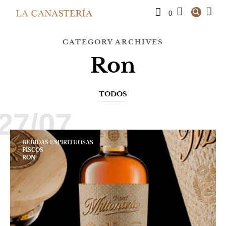
0
CATEGORY ARCHIVES
Ron
TODOS
27/07
BEBIDAS ESPIRITUOSAS
PISCOS
RON