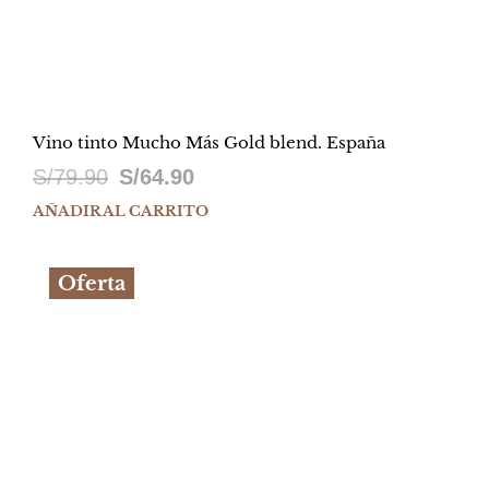
Vino tinto Mucho Más Gold blend. España
El
El
S/
79.90
S/
64.90
precio
precio
AÑADIR AL CARRITO
original
actual
Oferta
era:
es:
S/79.90.
S/64.90.