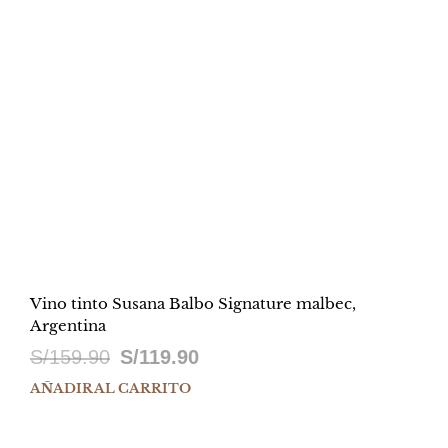
Vino tinto Susana Balbo Signature malbec,
Argentina
El
El
S/
159.90
S/
119.90
precio
precio
AÑADIR AL CARRITO
original
actual