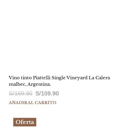
Vino tinto Piattelli Single Vineyard La Calera
malbec, Argentina.
El
El
S/
169.90
S/
109.90
precio
precio
AÑADIR AL CARRITO
original
actual
Oferta
era:
es: