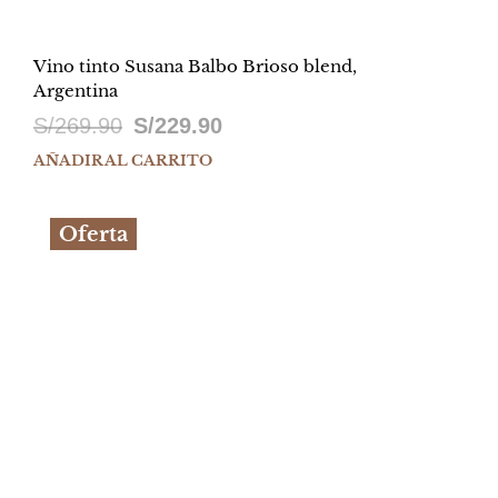
Vino tinto Susana Balbo Brioso blend,
Argentina
El
El
S/
269.90
S/
229.90
precio
precio
AÑADIR AL CARRITO
original
actual
Oferta
era:
es:
S/269.90.
S/229.90.