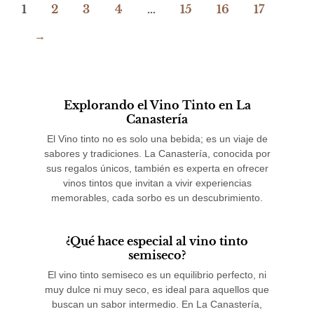
era:
es:
1
2
3
4
…
15
16
17
S/159.90.
S/119.90.
→
Explorando el Vino Tinto en La
Canastería
El Vino tinto no es solo una bebida; es un viaje de
sabores y tradiciones. La Canastería, conocida por
sus regalos únicos, también es experta en ofrecer
vinos tintos que invitan a vivir experiencias
memorables, cada sorbo es un descubrimiento.
¿Qué hace especial al vino tinto
semiseco?
El vino tinto semiseco es un equilibrio perfecto, ni
muy dulce ni muy seco, es ideal para aquellos que
buscan un sabor intermedio. En La Canastería,