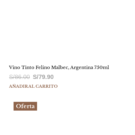
Vino Tinto Felino Malbec, Argentina 750ml
El
El
S/
86.00
S/
79.90
precio
precio
AÑADIR AL CARRITO
original
actual
Oferta
era:
es:
S/86.00.
S/79.90.