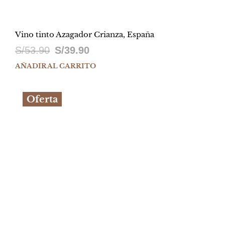
Vino tinto Azagador Crianza, España
El
El
S/
53.90
S/
39.90
precio
precio
AÑADIR AL CARRITO
original
actual
Oferta
era:
es:
S/53.90.
S/39.90.