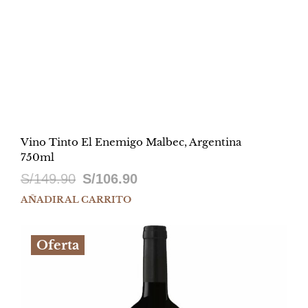
Vino Tinto El Enemigo Malbec, Argentina
750ml
El
El
S/
149.90
S/
106.90
precio
precio
AÑADIR AL CARRITO
original
actual
Oferta
era:
es:
S/149.90.
S/106.90.