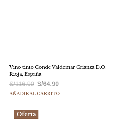
Vino tinto Conde Valdemar Crianza D.O.
Rioja, España
El
El
S/
116.90
S/
64.90
precio
precio
AÑADIR AL CARRITO
original
actual
Oferta
era:
es:
S/116.90.
S/64.90.