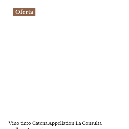
original
actual
Oferta
era:
es:
S/43.90.
S/32.90.
Vino tinto Catena Appellation La Consulta