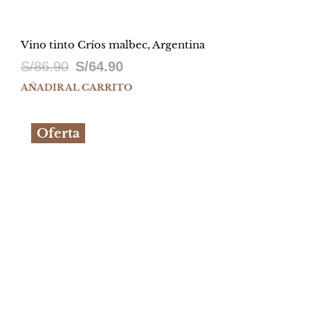
Vino tinto Críos malbec, Argentina
El
El
S/
86.90
S/
64.90
precio
precio
AÑADIR AL CARRITO
original
actual
Oferta
era:
es:
S/86.90.
S/64.90.