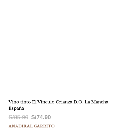
S/159.90.
S/73.90.
Vino tinto El Vínculo Crianza D.O. La Mancha,
España
El
El
S/
85.90
S/
74.90
precio
precio
AÑADIR AL CARRITO