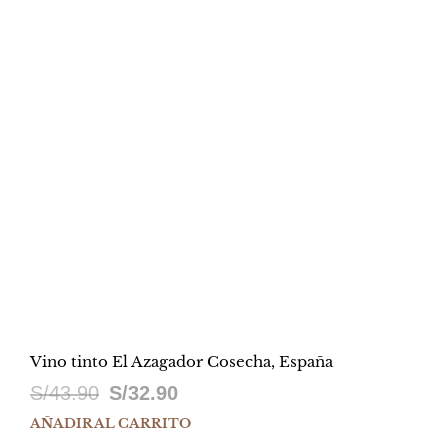
S/59.90.
S/44.90.
Vino tinto El Azagador Cosecha, España
El
El
S/
43.90
S/
32.90
precio
precio
AÑADIR AL CARRITO