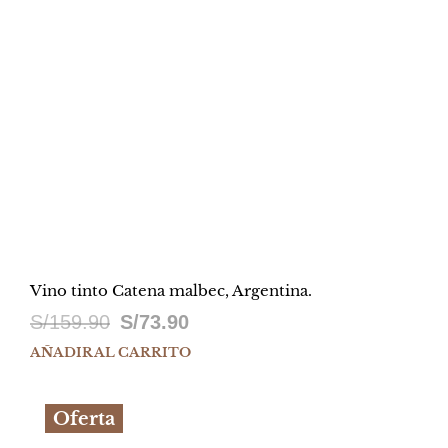
Vino tinto Catena malbec, Argentina.
El
El
S/
159.90
S/
73.90
precio
precio
AÑADIR AL CARRITO
original
actual
Oferta
era:
es: