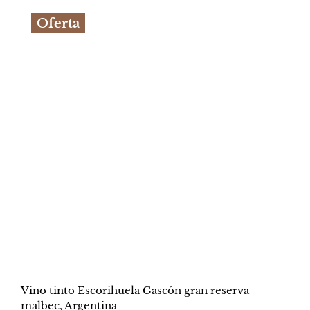
original
actual
Oferta
era:
es:
S/79.90.
S/39.90.
Vino tinto Escorihuela Gascón gran reserva
malbec, Argentina