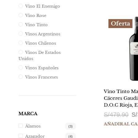
orig
Vino El Enemigo
era:
Vino Rose
S/9
Oferta
Vino Tinto
Vinos Argentinos
Vinos Chilenos
Vinos De Estados
Unidos
Vinos Españoles
Vinos Franceses
Vino Tinto Ma
Cáceres Gaud
D.O.C Rioja, 
El
MARCA
S/
479.90
S/
pr
AÑADIR AL C
Álamos
(3)
ori
Azagador
(4)