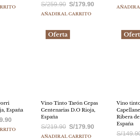
El
El
S/
259.90
S/
179.90
ecio
precio
ARRITO
AÑADIR 
precio
precio
AÑADIR AL CARRITO
ginal
actual
original
actual
a:
es:
Oferta
Ofert
era:
es:
539.90.
S/499.90.
S/259.90.
S/179.90.
orri
Vino Tinto Tarón Cepas
Vino tint
ja, España
Centenarias D.O Rioja,
Capellane
España
Ribera de
El
9.90
España
El
El
S/
219.90
S/
179.90
io
precio
ARRITO
S/
149.9
precio
precio
AÑADIR AL CARRITO