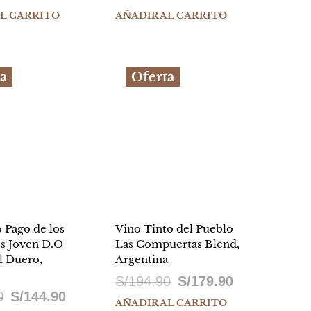
precio
precio
precio
precio
AL CARRITO
AÑADIR AL CARRITO
original
actual
original
actual
era:
es:
era:
es:
a
Oferta
S/124.90.
S/99.90.
S/819.90.
S/799.90.
o Pago de los
Vino Tinto del Pueblo
s Joven D.O
Las Compuertas Blend,
l Duero,
Argentina
El
El
S/
194.90
S/
179.90
El
El
0
S/
144.90
precio
precio
AÑADIR AL CARRITO