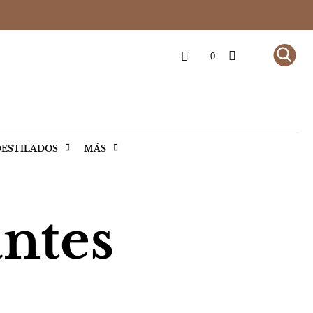
0
ESTILADOS
MÁS
ntes