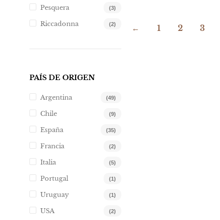
er
Pesquera
(3)
S/
Riccadonna
(2)
←
1
2
3
PAÍS DE ORIGEN
Argentina
(49)
Chile
(9)
España
(35)
Francia
(2)
Italia
(5)
Portugal
(1)
Uruguay
(1)
USA
(2)