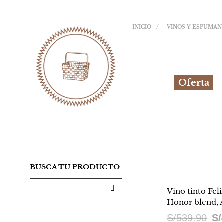
INICIO
/
VINOS Y ESPUMA
Oferta
BUSCA TU PRODUCTO
Vino tinto Feli
Honor blend, 
El
S/
539.90
S/