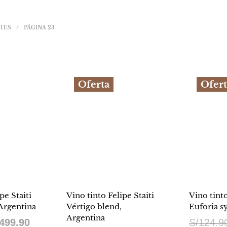
NTES
/
PÁGINA 23
Oferta
Ofert
pe Staiti
Vino tinto Felipe Staiti
Vino tinto
Argentina
Vértigo blend,
Euforia s
Argentina
El
499.90
S/
124.9