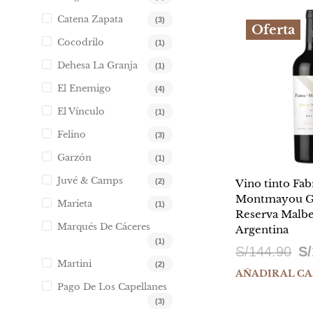
er
Catena Zapata
(3)
Oferta
S/
Cocodrilo
(1)
Dehesa La Granja
(1)
El Enemigo
(4)
El Vínculo
(1)
Felino
(3)
Garzón
(1)
Juvé & Camps
(2)
Vino tinto Fab
Montmayou G
Marieta
(1)
Reserva Malbe
Marqués De Cáceres
Argentina
(1)
El
S/
144.90
S/
Martini
(2)
pr
AÑADIR AL C
Pago De Los Capellanes
ori
(3)