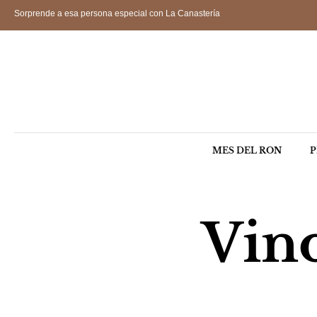
Sorprende a esa persona especial con La Canastería
MES DEL RON
P
Vin