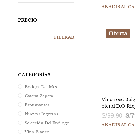
pr
AÑADIR AL C
ori
PRECIO
er
Oferta
PRECIO
PRECIO
S/
FILTRAR
MÍNIMO
MÁXIMO
CATEGORÍAS
Bodega Del Mes
Catena Zapata
Vino rosé Baig
Espumantes
blend D.O Rio
Nuevos Ingresos
El
S/
99.90
S/
7
Selección Del Enólogo
prec
AÑADIR AL C
Vino Blanco