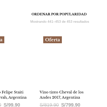
Ordenado
Mostrando 441–453 de 453 resultados
por
popularidad
a
Oferta
 Felipe Staiti
Vino tinto Cheval de los
yrah, Argentina
Andes 2017, Argentina
El
El
El
El
0
S/
99.90
S/
819.90
S/
799.90