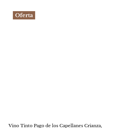
original
actual
Oferta
era:
es:
S/86.00.
S/79.90.
Vino Tinto Pago de los Capellanes Crianza,