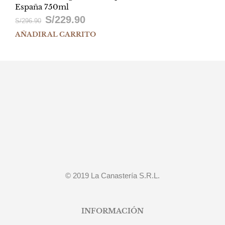
España 750ml
S/
229.90
El
El
S/
296.90
AÑADIR AL CARRITO
precio
precio
original
actual
era:
es:
S/296.90.
S/229.90.
© 2019 La Canastería S.R.L.
INFORMACIÓN