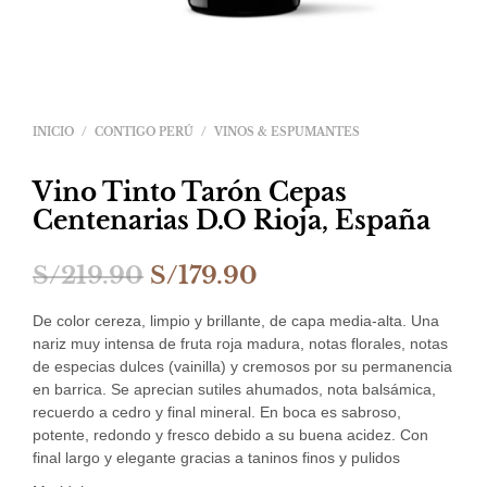
INICIO
/
CONTIGO PERÚ
/
VINOS & ESPUMANTES
Vino Tinto Tarón Cepas
Centenarias D.O Rioja, España
El
El
S/
219.90
S/
179.90
precio
precio
De color cereza, limpio y brillante, de capa media-alta. Una
original
actual
nariz muy intensa de fruta roja madura, notas florales, notas
de especias dulces (vainilla) y cremosos por su permanencia
era:
es:
en barrica. Se aprecian sutiles ahumados, nota balsámica,
recuerdo a cedro y final mineral. En boca es sabroso,
S/219.90.
S/179.90.
potente, redondo y fresco debido a su buena acidez. Con
final largo y elegante gracias a taninos finos y pulidos