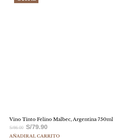
Vino Tinto Felino Malbec, Argentina 750ml
S/
79.90
El
El
S/
86.00
AÑADIR AL CARRITO
precio
precio