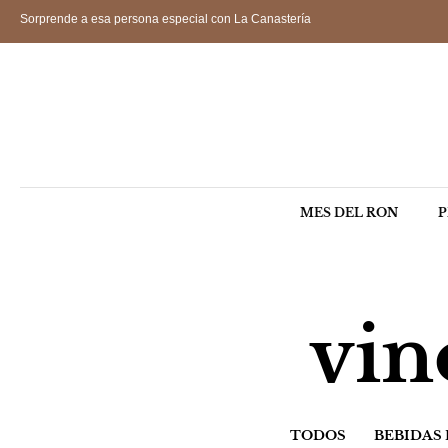
Sorprende a esa persona especial con La Canastería
MES DEL RON
P
vin
TODOS
BEBIDAS