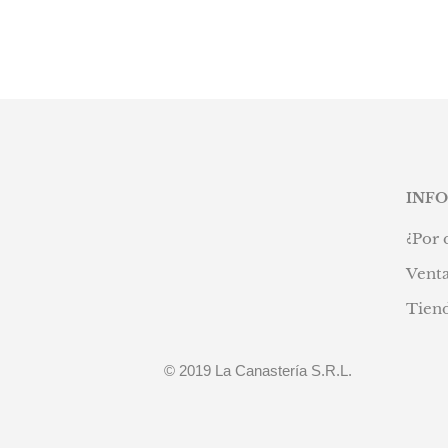
INF
¿Por 
Venta
Tien
© 2019 La Canastería S.R.L.