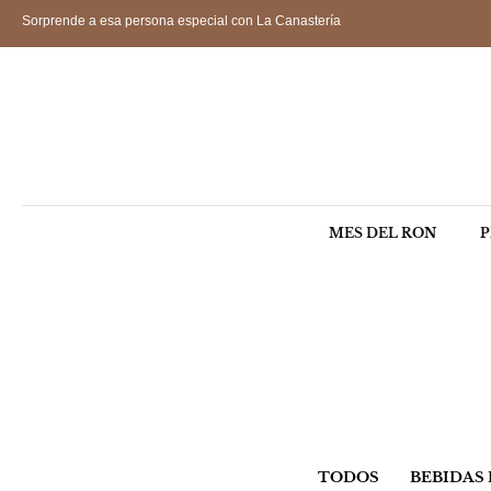
Sorprende a esa persona especial con La Canastería
MES DEL RON
P
TODOS
BEBIDAS