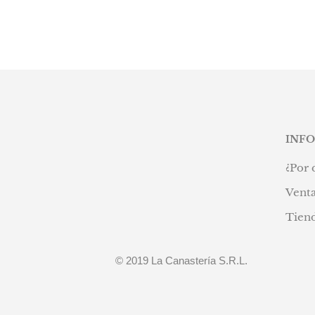
INF
¿Por 
Venta
Tien
© 2019 La Canastería S.R.L.