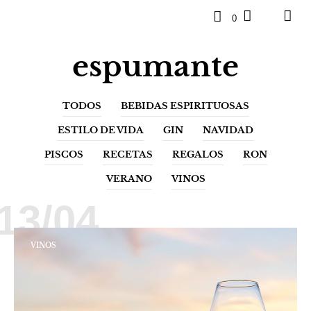
0
espumante
TODOS
BEBIDAS ESPIRITUOSAS
ESTILO DE VIDA
GIN
NAVIDAD
PISCOS
RECETAS
REGALOS
RON
VERANO
VINOS
13/04
VINOS