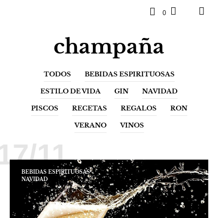
0
champaña
TODOS
BEBIDAS ESPIRITUOSAS
ESTILO DE VIDA
GIN
NAVIDAD
PISCOS
RECETAS
REGALOS
RON
VERANO
VINOS
17/11
BEBIDAS ESPIRITUOSAS
NAVIDAD