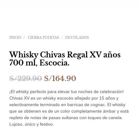
INICIO
/
CIERRA PUERTAS
/
DESTILADOS
Whisky Chivas Regal XV años
700 ml, Escocia.
El
El
S/
229.90
S/
164.90
precio
precio
¡El whisky perfecto para elevar tus noches de celebración!
original
actual
Chivas XV es un whisky escocés añejado por 15 años y
selectivamente terminado en barricas de cognac. El whisky
era:
es:
que se obtienen es de un color completamente ámbar y está
repleto de notas de pasas sultanas con toques de canela.
S/229.90.
S/164.90.
Lujoso, único y festivo.