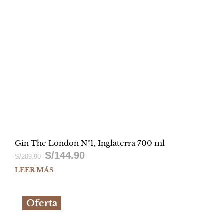
Gin The London N°1, Inglaterra 700 ml
S/
144.90
El
El
S/
209.90
LEER MÁS
precio
precio
original
actual
Oferta
era:
es:
S/209.90.
S/144.90.