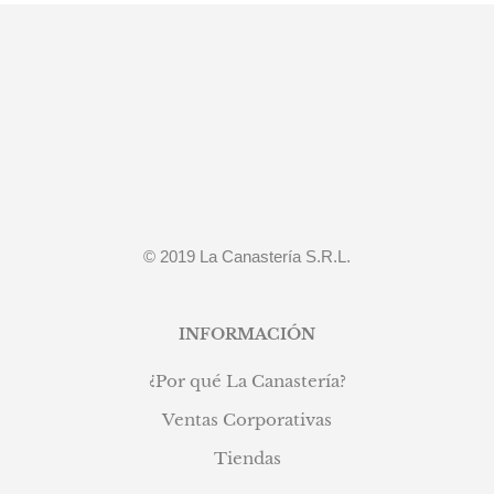
era:
es:
S/99.90.
S/85.90.
© 2019 La Canastería S.R.L.
INFORMACIÓN
¿Por qué La Canastería?
Ventas Corporativas
Tiendas