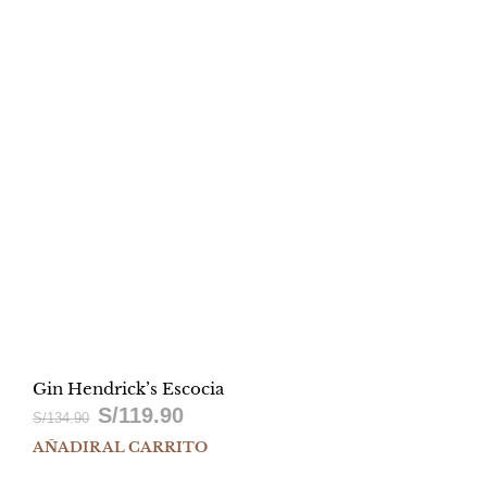
Gin Hendrick’s Escocia
S/
119.90
El
El
S/
134.90
AÑADIR AL CARRITO
precio
precio