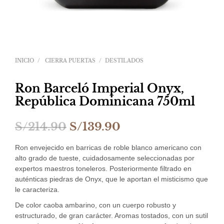
INICIO
/
CIERRA PUERTAS
/
DESTILADOS
Ron Barceló Imperial Onyx,
República Dominicana 750ml
El
El
S/
214.90
S/
139.90
precio
precio
Ron envejecido en barricas de roble blanco americano con
original
actual
alto grado de tueste, cuidadosamente seleccionadas por
expertos maestros toneleros. Posteriormente filtrado en
era:
es:
auténticas piedras de Onyx, que le aportan el misticismo que
le caracteriza.
S/214.90.
S/139.90.
De color caoba ambarino, con un cuerpo robusto y
estructurado, de gran carácter. Aromas tostados, con un sutil