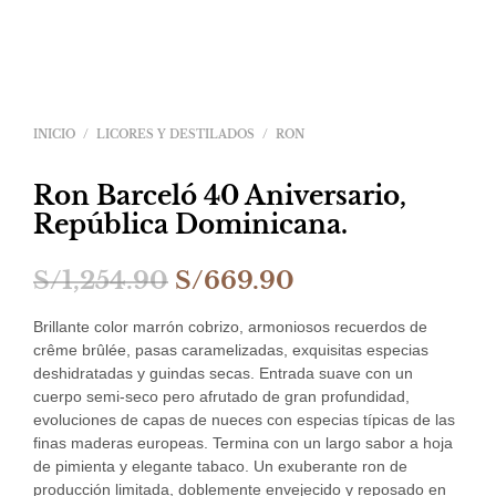
INICIO
/
LICORES Y DESTILADOS
/
RON
Ron Barceló 40 Aniversario,
República Dominicana.
El
El
S/
1,254.90
S/
669.90
precio
precio
Brillante color marrón cobrizo, armoniosos recuerdos de
original
actual
crême brûlée, pasas caramelizadas, exquisitas especias
deshidratadas y guindas secas. Entrada suave con un
era:
es:
cuerpo semi-seco pero afrutado de gran profundidad,
evoluciones de capas de nueces con especias típicas de las
S/1,254.90.
S/669.90.
finas maderas europeas. Termina con un largo sabor a hoja
de pimienta y elegante tabaco. Un exuberante ron de
producción limitada, doblemente envejecido y reposado en