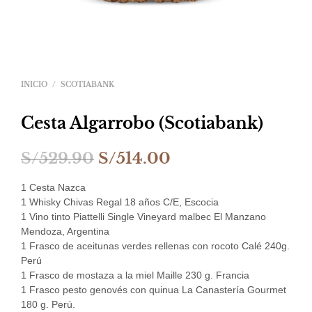
INICIO
/
SCOTIABANK
Cesta Algarrobo (Scotiabank)
El
El
S/
529.90
S/
514.00
precio
precio
1 Cesta Nazca
original
actual
1 Whisky Chivas Regal 18 años C/E, Escocia
1 Vino tinto Piattelli Single Vineyard malbec El Manzano
era:
es:
Mendoza, Argentina
1 Frasco de aceitunas verdes rellenas con rocoto Calé 240g.
S/529.90.
S/514.00.
Perú
1 Frasco de mostaza a la miel Maille 230 g. Francia
1 Frasco pesto genovés con quinua La Canastería Gourmet
180 g. Perú.