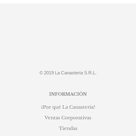
era:
es:
S/451.40.
S/219.00.
© 2019 La Canastería S.R.L.
INFORMACIÓN
¿Por qué La Canastería?
Ventas Corporativas
Tiendas