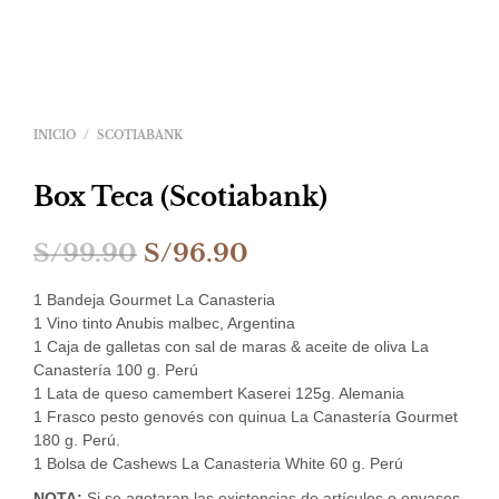
INICIO
/
SCOTIABANK
Box Teca (Scotiabank)
El
El
S/
99.90
S/
96.90
precio
precio
1 Bandeja Gourmet La Canasteria
original
actual
1 Vino tinto Anubis malbec, Argentina
1 Caja de galletas con sal de maras & aceite de oliva La
era:
es:
Canastería 100 g. Perú
1 Lata de queso camembert Kaserei 125g. Alemania
S/99.90.
S/96.90.
1 Frasco pesto genovés con quinua La Canastería Gourmet
180 g. Perú.
1 Bolsa de Cashews La Canasteria White 60 g. Perú
NOTA:
Si se agotaran las existencias de artículos o envases