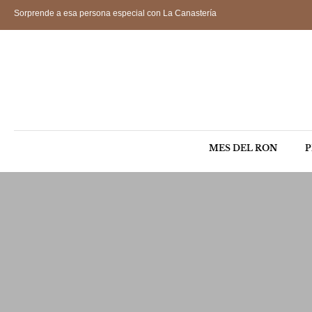
Sorprende a esa persona especial con La Canastería
MES DEL RON
P