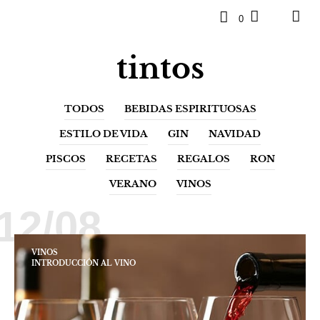
0
tintos
TODOS
BEBIDAS ESPIRITUOSAS
ESTILO DE VIDA
GIN
NAVIDAD
PISCOS
RECETAS
REGALOS
RON
VERANO
VINOS
12/08
VINOS
INTRODUCCIÓN AL VINO