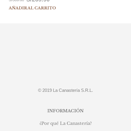
S/
369.90
AÑADIR AL CARRITO
precio
precio
original
actual
era:
es:
S/369.90.
S/269.90.
© 2019 La Canastería S.R.L.
INFORMACIÓN
¿Por qué La Canastería?