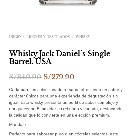
INICIO
/
LICORES Y DESTILADOS
/
WHISKY
Whisky Jack Daniel´s Single
Barrel. USA
El
El
S/
349.90
S/
279.90
precio
precio
Cada barril es seleccionado a mano, ofreciendo un sabor y
original
actual
carácter únicos para una experiencia de degustación sin
igual. Este whisky presenta un perfil de sabor complejo y
era:
es:
enriquecedor. El paladar es refinado y variado, destacando
la calidad que lo convierte en una elección premium.
S/349.90.
S/279.90.
Maridaje
Perfecto para saborear puro o en cócteles selectos, este