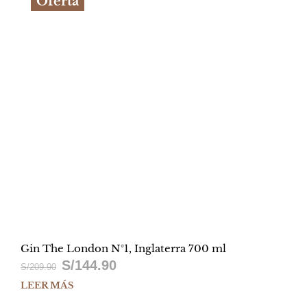
Oferta
Gin The London N°1, Inglaterra 700 ml
S/
144.90
El
El
S/
209.90
LEER MÁS
precio
precio