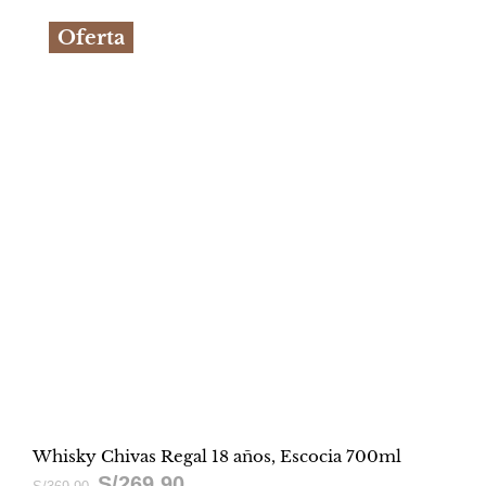
original
actual
Oferta
era:
es:
S/209.90.
S/144.90.
Whisky Chivas Regal 18 años, Escocia 700ml
S/
269.90
El
El