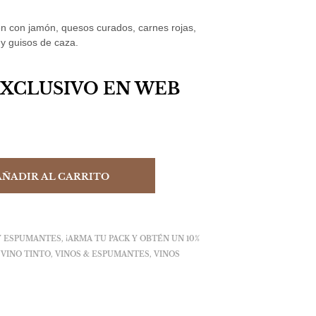
en con jamón, quesos curados, carnes rojas,
 y guisos de caza.
EXCLUSIVO EN WEB
AÑADIR AL CARRITO
Y ESPUMANTES
,
¡ARMA TU PACK Y OBTÉN UN 10%
,
VINO TINTO
,
VINOS & ESPUMANTES
,
VINOS