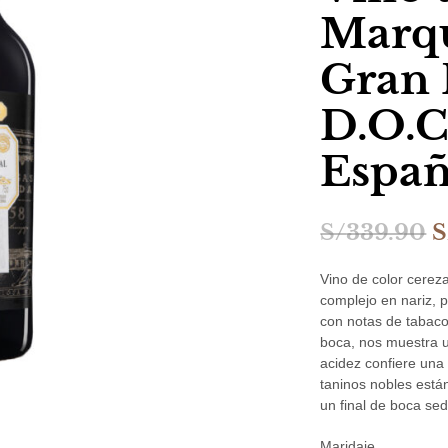
Marqu
Gran 
D.O.C.
Espa
E
S/
339.90
S
p
Vino de color cerez
o
complejo en nariz, 
con notas de tabaco
e
boca, nos muestra u
S
acidez confiere una 
taninos nobles est
un final de boca sed
Maridaje