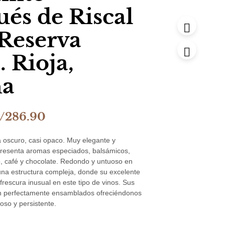
és de Riscal
Reserva
 Rioja,
ña
l
El
/
286.90
recio
precio
a oscuro, casi opaco. Muy elegante y
riginal
actual
presenta aromas especiados, balsámicos,
, café y chocolate. Redondo y untuoso en
ra:
es:
na estructura compleja, donde su excelente
/339.90.
S/286.90.
frescura inusual en este tipo de vinos. Sus
án perfectamente ensamblados ofreciéndonos
oso y persistente.