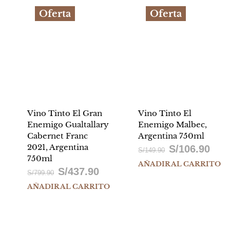
Oferta
Oferta
Vino Tinto El Gran
Vino Tinto El
Enemigo Gualtallary
Enemigo Malbec,
Cabernet Franc
Argentina 750ml
2021, Argentina
S/
106.90
El
El
S/
149.90
750ml
AÑADIR AL CARRITO
precio
precio
S/
437.90
El
El
S/
799.90
original
actual
AÑADIR AL CARRITO
precio
precio
era:
es:
original
actual
0.
S/149.90.
S/106.
era:
es: