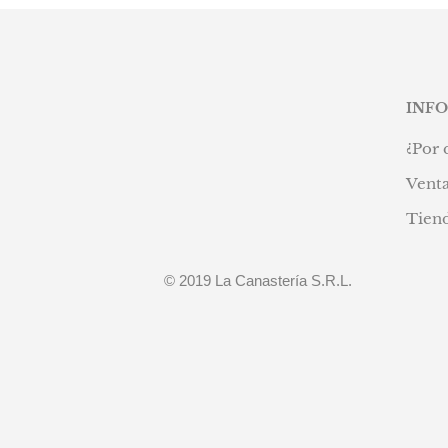
INF
¿Por 
Venta
Tien
© 2019 La Canastería S.R.L.