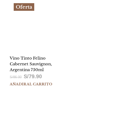
Oferta
Vino Tinto Felino
Cabernet Sauvignon,
Argentina 750ml
S/
79.90
El
El
S/
86.00
AÑADIR AL CARRITO
precio
precio
original
actual
era:
es:
90.
S/86.00.
S/79.90.