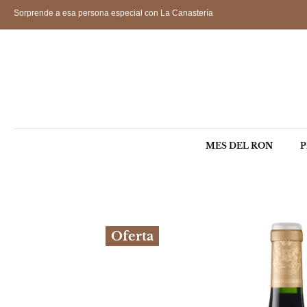
Sorprende a esa persona especial con La Canastería
MES DEL RON
P
Oferta