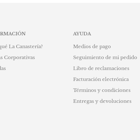
S/799.90.
S/437.90.
ORMACIÓN
AYUDA
qué La Canastería?
Medios de pago
s Corporativas
Seguimiento de mi pedido
das
Libro de reclamaciones
Facturación electrónica
Términos y condiciones
Entregas y devoluciones