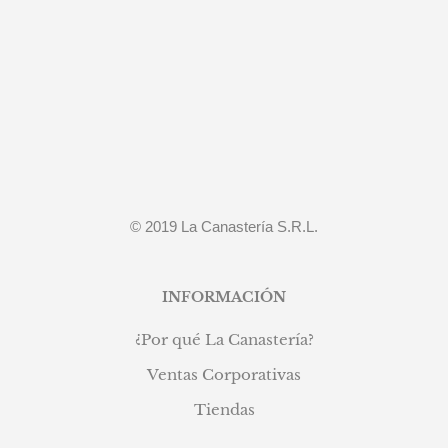
era:
es:
S/399.90.
S/299.90.
© 2019 La Canastería S.R.L.
INFORMACIÓN
¿Por qué La Canastería?
Ventas Corporativas
Tiendas