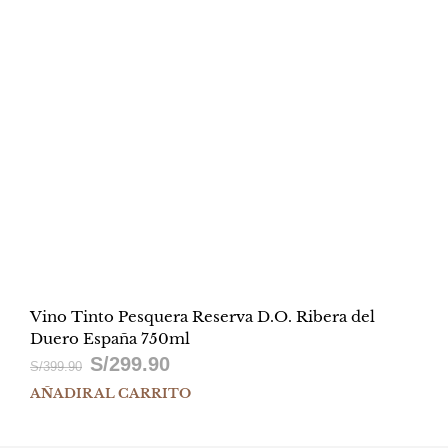
Vino Tinto Pesquera Reserva D.O. Ribera del
Duero España 750ml
S/
299.90
El
El
S/
399.90
AÑADIR AL CARRITO
precio
precio
original
actual