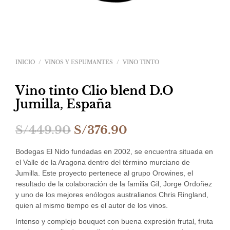
INICIO
/
VINOS Y ESPUMANTES
/
VINO TINTO
Vino tinto Clio blend D.O
Jumilla, España
El
El
S/
449.90
S/
376.90
precio
precio
Bodegas El Nido fundadas en 2002, se encuentra situada en
original
actual
el Valle de la Aragona dentro del término murciano de
Jumilla. Este proyecto pertenece al grupo Orowines, el
era:
es:
resultado de la colaboración de la familia Gil, Jorge Ordoñez
y uno de los mejores enólogos australianos Chris Ringland,
S/449.90.
S/376.90.
quien al mismo tiempo es el autor de los vinos.
Intenso y complejo bouquet con buena expresión frutal, fruta