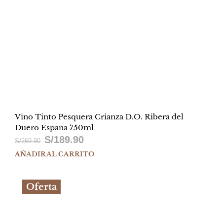
Vino Tinto Pesquera Crianza D.O. Ribera del
Duero España 750ml
S/
189.90
El
El
S/
269.90
AÑADIR AL CARRITO
precio
precio
original
actual
Oferta
era:
es:
S/269.90.
S/189.90.