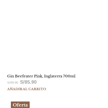
Gin Beefeater Pink, Inglaterra 700ml
S/
85.90
El
El
S/
99.90
AÑADIR AL CARRITO
precio
precio
original
actual
Oferta
era:
es: