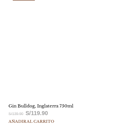
S/99.90.
S/85.90.
Gin Bulldog, Inglaterra 750ml
S/
119.90
El
El
S/
139.90
AÑADIR AL CARRITO
precio
precio