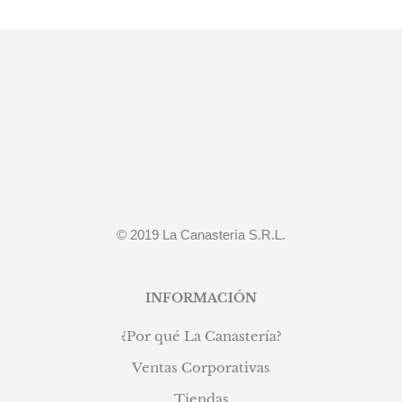
original
actual
era:
es:
S/139.90.
S/119.90.
© 2019 La Canastería S.R.L.
INFORMACIÓN
¿Por qué La Canastería?
Ventas Corporativas
Tiendas