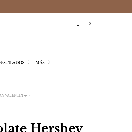
0
ESTILADOS
MÁS
AN VALENTÍN ❤️
/
late Hershey