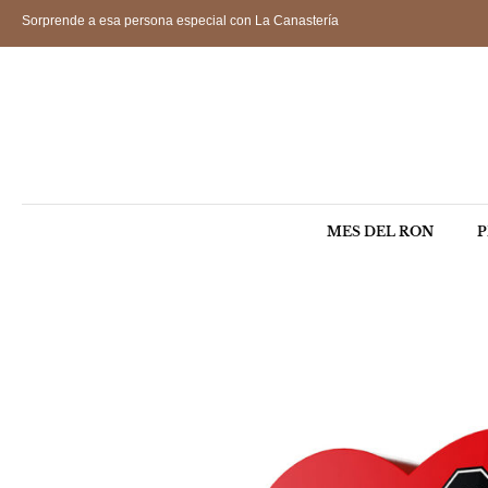
Sorprende a esa persona especial con La Canastería
MES DEL RON
P