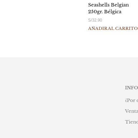
Seashells Belgian
250gr. Bélgica
S/
32.90
AÑADIR AL CARRITO
INF
¿Por 
Venta
Tien