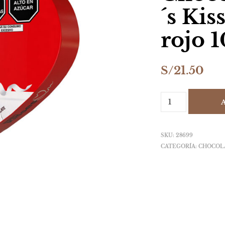
´s Ki
rojo 
S/
21.50
SKU:
28699
CATEGORÍA:
CHOCOL