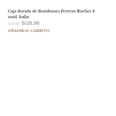
Caja dorada de Bombones Ferrero Rocher 8
unid. Italia
S/
26.90
El
El
S/
37.50
AÑADIR AL CARRITO
precio
precio
original
actual
era:
es:
S/37.50.
S/26.90.