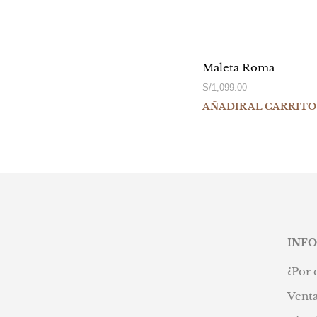
Maleta Roma
S/
1,099.00
AÑADIR AL CARRITO
INF
¿Por 
Venta