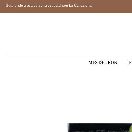
Sorprende a esa persona especial con La Canastería
MES DEL RON
P