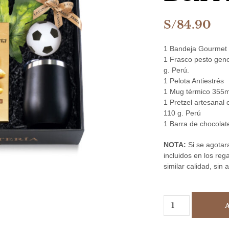
S/
84.90
1 Bandeja Gourmet 
1 Frasco pesto gen
g. Perú.
1 Pelota Antiestrés
1 Mug térmico 355m
1 Pretzel artesanal
110 g. Perú
1 Barra de chocolat
NOTA:
Si se agotara
incluidos en los reg
similar calidad, sin 