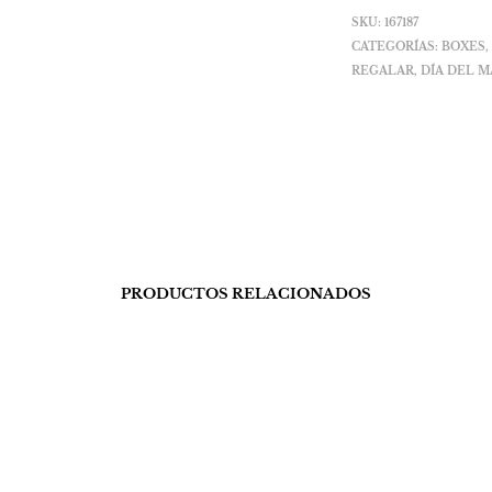
SKU:
167187
CATEGORÍAS:
BOXES
REGALAR
,
DÍA DEL 
PRODUCTOS RELACIONADOS