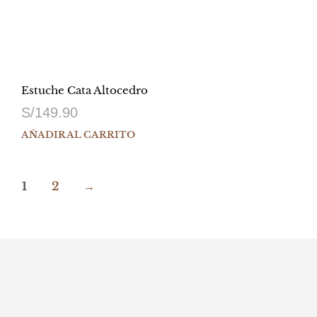
Estuche Cata Altocedro
S/
149.90
AÑADIR AL CARRITO
1
2
→