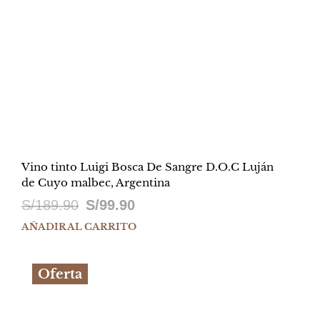
Vino tinto Luigi Bosca De Sangre D.O.C Luján
de Cuyo malbec, Argentina
El
El
S/
189.90
S/
99.90
precio
precio
AÑADIR AL CARRITO
original
actual
Oferta
era:
es:
S/189.90.
S/99.90.