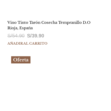
Vino Tinto Tarón Cosecha Tempranillo D.O
Rioja, España
El
El
S/
54.90
S/
39.90
precio
precio
AÑADIR AL CARRITO
original
actual
Oferta
era:
es:
S/54.90.
S/39.90.