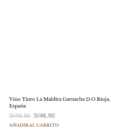
Vino Tinto La Maldita Garnacha D.O Rioja,
España
El
El
S/
49.90
S/
46.90
precio
precio
AÑADIR AL CARRITO
original
actual