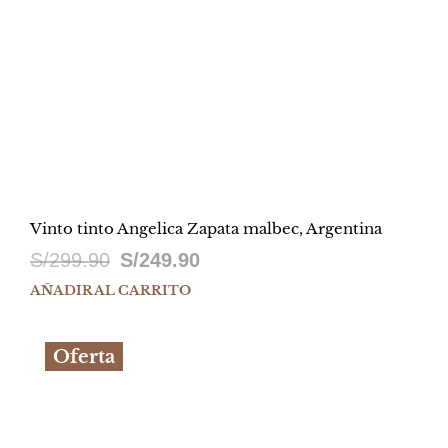
Vinto tinto Angelica Zapata malbec, Argentina
El
El
S/
299.90
S/
249.90
precio
precio
AÑADIR AL CARRITO
original
actual
Oferta
era:
es:
S/299.90.
S/249.90.