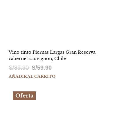
Vino tinto Piernas Largas Gran Reserva
cabernet sauvignon, Chile
El
El
S/
89.90
S/
59.90
precio
precio
AÑADIR AL CARRITO
original
actual
Oferta
era:
es:
S/89.90.
S/59.90.