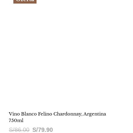
S/262.90.
S/199.90.
Vino Blanco Felino Chardonnay, Argentina
750ml
El
El
S/
86.00
S/
79.90