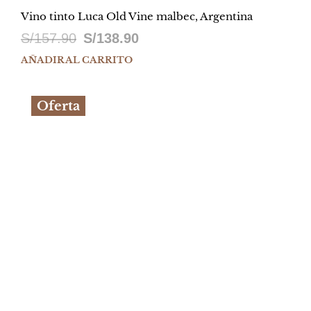
Vino tinto Luca Old Vine malbec, Argentina
El
El
S/
157.90
S/
138.90
precio
precio
AÑADIR AL CARRITO
original
actual
Oferta
era:
es:
S/157.90.
S/138.90.