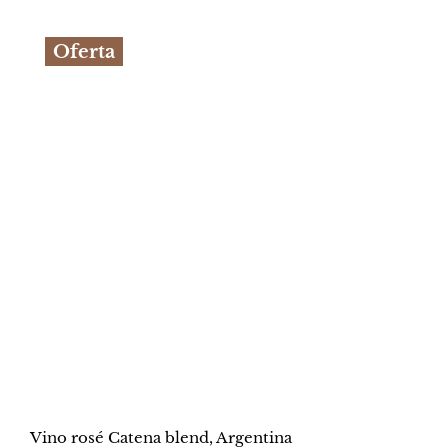
original
actual
Oferta
era:
es:
S/115.90.
S/84.90.
Vino rosé Catena blend, Argentina