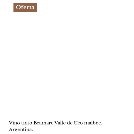
Oferta
era:
es:
S/49.90.
S/46.90.
Vino tinto Bramare Valle de Uco malbec.
Argentina.