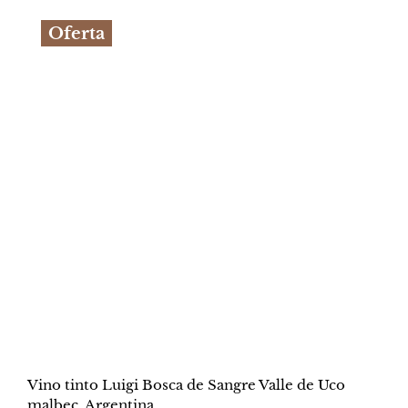
original
actual
Oferta
era:
es:
S/244.00.
S/239.90.
Vino tinto Luigi Bosca de Sangre Valle de Uco
malbec. Argentina