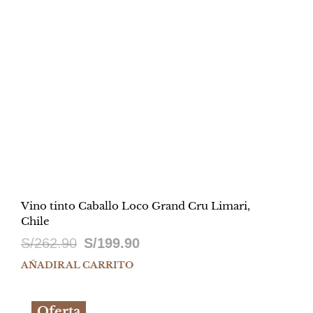
Vino tinto Caballo Loco Grand Cru Limari,
Chile
El
El
S/
262.90
S/
199.90
precio
precio
AÑADIR AL CARRITO
original
actual
Oferta
era:
es: