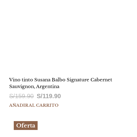
Vino tinto Susana Balbo Signature Cabernet
Sauvignon, Argentina
El
El
S/
159.90
S/
119.90
precio
precio
AÑADIR AL CARRITO
original
actual
Oferta
era:
es:
S/159.90.
S/119.90.