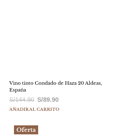
Vino tinto Condado de Haza 20 Aldeas,
España
El
El
S/
144.90
S/
89.90
precio
precio
AÑADIR AL CARRITO
original
actual
Oferta
era:
es: