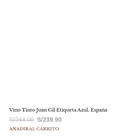
S/144.90.
S/89.90.
Vino Tinto Juan Gil Etiqueta Azul, España
El
El
S/
244.00
S/
239.90
precio
precio
AÑADIR AL CARRITO