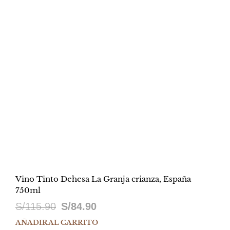
Vino Tinto Dehesa La Granja crianza, España
750ml
El
El
S/
115.90
S/
84.90
precio
precio
AÑADIR AL CARRITO