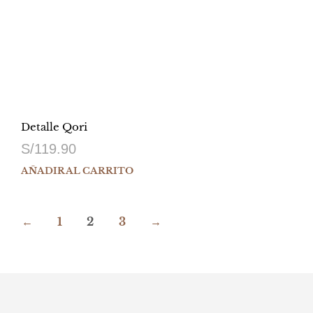
Detalle Qori
S/
119.90
AÑADIR AL CARRITO
←
1
2
3
→