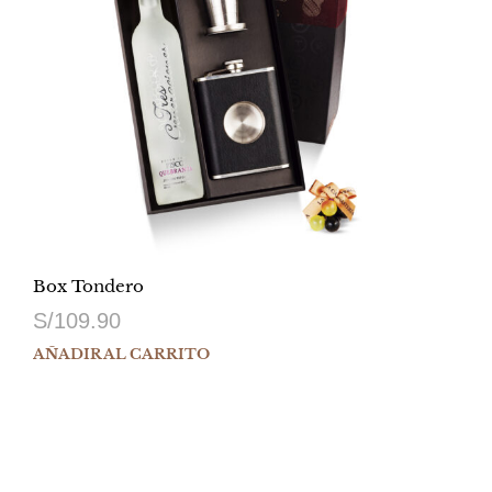
Box Tondero
S/
109.90
AÑADIR AL CARRITO