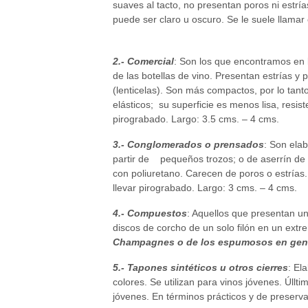
suaves al tacto, no presentan poros ni estría
puede ser claro u oscuro. Se le suele llamar 
2.- Comercial
: Son los que encontramos en 
de las botellas de vino. Presentan estrías y 
(lenticelas). Son más compactos, por lo tan
elásticos; su superficie es menos lisa, resist
pirograbado. Largo: 3.5 cms. – 4 cms.
3.- Conglomerados o prensados
: Son ela
partir de pequeños trozos; o de aserrín de
con poliuretano. Carecen de poros o estrías
llevar pirograbado. Largo: 3 cms. – 4 cms.
4.- Compuestos
: Aquellos que presentan u
discos de corcho de un solo filón en un ex
Champagnes o de los espumosos en gene
5.- Tapones sintéticos u otros cierres
: El
colores. Se utilizan para vinos jóvenes. Úll
jóvenes. En términos prácticos y de preserv