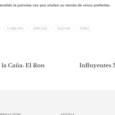
endido la próxima vez que visiten su tienda de vinos preferida.
CORCHO
ENVASE
TAPON
VINO
e la Caña: El Ron
Influyentes 
ORMACIÓN
AYUDA