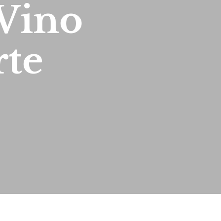
Vino
rte