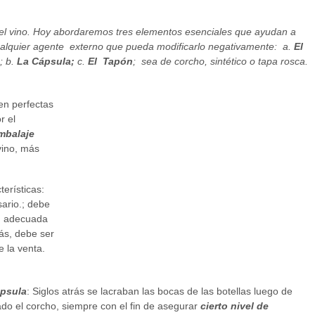
el vino. Hoy abordaremos tres elementos esenciales que ayudan a
cualquier agente externo que pueda modificarlo negativamente: a.
El
a;
b.
La Cápsula
;
c.
El Tapón
; sea de corcho, sintético o tapa rosca.
en perfectas
r el
mbalaje
 vino, más
terísticas:
sario.; debe
ón adecuada
ás, debe ser
e la venta.
psula
: Siglos atrás se lacraban las bocas de las botellas luego de
do el corcho, siempre con el fin de asegurar
cierto nivel de