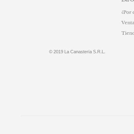
¿Por 
Venta
Tien
© 2019 La Canastería S.R.L.