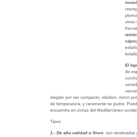
invio
reemp
plomo,
vinos 
frecu
retrác
cápsu
estañ
botel
El ta
de es
corcho
varie
cercan
elegido por ser compacto, elástico, micro por
de temperatura, y raramente se pudre. Puede
encuentra en zonas del Mediterráneo occiden
Tipos:
1.-
De alta calidad o finos
: son destinados