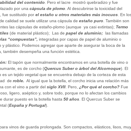
labilidad del contenido
. Pero el lacre mostró quebradizo y fue
lazado por una
cápsula de plomo
. Al descubrirse la toxicidad del
 fue sustituido por
el estaño u otros materiales más inocuos
. En lo
de calidad se suele utilizar una cápsula de
estaño puro
. También son
entes las cápsulas de estaño-plomo (aunque ya casi extintas);
Termo
tiles
(de material plástico); Las de
papel de aluminio;
las llamadas
las “compuestas”,
integradas por capas de papel de aluminio o
o y plástico. Podemos agregar que aparte de asegurar la boca de la
la, también desempeña una función estética.
pón:
El tapón que normalmente encontramos en una botella de vino o
pumante, es de corcho (
Quercus Suber o árbol del Alcornoque
). El
 es un tejido vegetal que se encuentra debajo de la corteza de esta
dad de
roble.
Al igual que la botella, el corcho inicia una relación más
a con el vino a partir del
siglo XVII
. Pero,
¿Por qué el corcho?
Fue
oso, ligero, aséptico y, sobre todo, porque no lo afectan los cambios
 durar puesto en la botella hasta
50 años
. El Quercus Suber se
tal (
España y Portugal
).
 para vinos de guarda prolongada. Son compactos, elásticos, lisos, mu