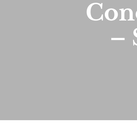
Con
– 