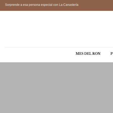
Sorprende a esa persona especial con La Canastería
MES DEL RON
P