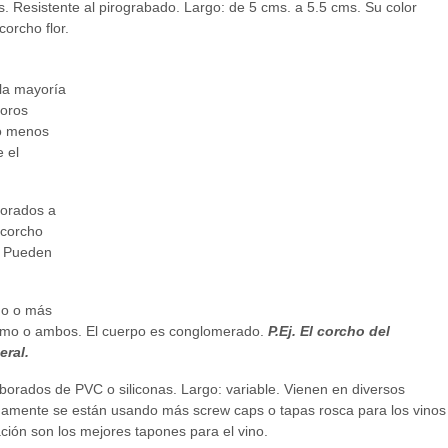
s. Resistente al pirograbado. Largo: de 5 cms. a 5.5 cms. Su color
corcho flor.
la mayoría
poros
to menos
e el
borados a
 corcho
. Pueden
no o más
tremo o ambos. El cuerpo es conglomerado.
P.Ej. El corcho del
ral.
aborados de PVC o siliconas. Largo: variable. Vienen en diversos
timamente se están usando más screw caps o tapas rosca para los vinos
ación son los mejores tapones para el vino.