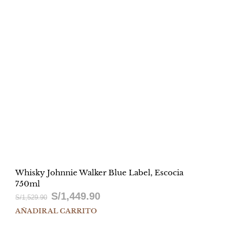
Whisky Johnnie Walker Blue Label, Escocia
750ml
S/
1,449.90
El
El
S/
1,529.90
AÑADIR AL CARRITO
precio
precio