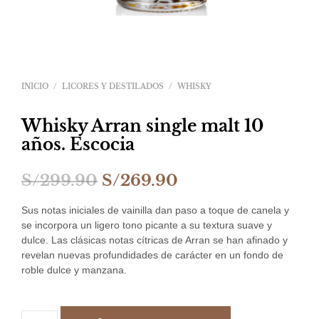
INICIO
/
LICORES Y DESTILADOS
/
WHISKY
Whisky Arran single malt 10
años. Escocia
El
El
S/
299.90
S/
269.90
precio
precio
Sus notas iniciales de vainilla dan paso a toque de canela y
original
actual
se incorpora un ligero tono picante a su textura suave y
dulce. Las clásicas notas cítricas de Arran se han afinado y
era:
es:
revelan nuevas profundidades de carácter en un fondo de
roble dulce y manzana.
S/299.90.
S/269.90.