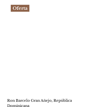
original
actual
Oferta
era:
es:
S/1,529.90.
S/1,449.90.
Ron Barcelo Gran Añejo, República
Dominicana