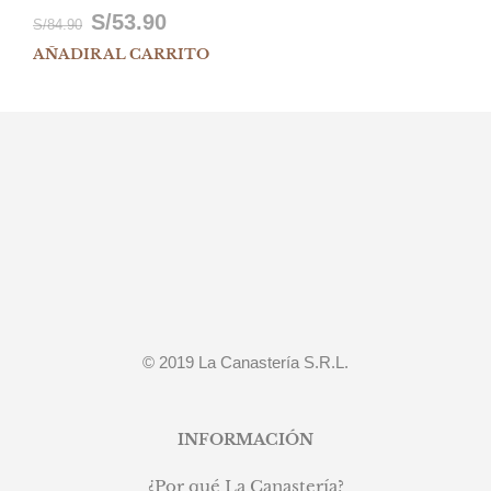
S/
53.90
El
El
S/
84.90
AÑADIR AL CARRITO
precio
precio
original
actual
era:
es:
S/84.90.
S/53.90.
© 2019 La Canastería S.R.L.
INFORMACIÓN
¿Por qué La Canastería?