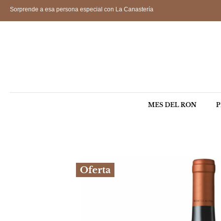
Sorprende a esa persona especial con La Canastería
MES DEL RON
P
Oferta