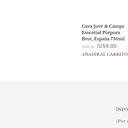
Cava Juvé & Camps
Essential Púrpura
Brut, España 750ml
S/
59.90
El
El
S/
89.90
AÑADIR AL CARRITO
precio
precio
original
actual
era:
es:
S/89.90.
S/59.9
INF
¿Por 