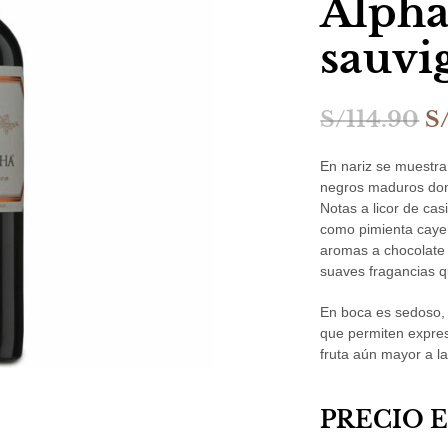
Alpha
sauvi
E
S/
114.90
S
p
En nariz se muestra
or
negros maduros don
Notas a licor de cas
er
como pimienta caye
S/
aromas a chocolate b
suaves fragancias q
En boca es sedoso,
que permiten expres
fruta aún mayor a la
PRECIO 