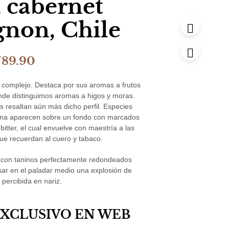
 cabernet
gnon, Chile
l
El
/
89.90
recio
precio
 complejo. Destaca por sus aromas a frutos
iginal
actual
de distinguimos aromas a higos y moras.
is resaltan aún más dicho perfil. Especies
a:
es:
na aparecen sobre un fondo con marcados
114.90.
S/89.90.
itter, el cual envuelve con maestría a las
ue recuerdan al cuero y tabaco.
 con taninos perfectamente redondeados
ar en el paladar medio una explosión de
 percibida en nariz.
EXCLUSIVO EN WEB