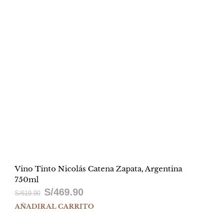
Vino Tinto Nicolás Catena Zapata, Argentina
750ml
S/
469.90
El
El
S/
619.90
AÑADIR AL CARRITO
precio
precio