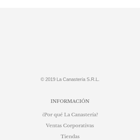
original
actual
era:
es:
S/619.90.
S/469.90.
© 2019 La Canastería S.R.L.
INFORMACIÓN
¿Por qué La Canastería?
Ventas Corporativas
Tiendas