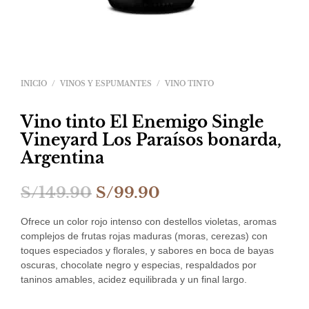
INICIO
/
VINOS Y ESPUMANTES
/
VINO TINTO
Vino tinto El Enemigo Single
Vineyard Los Paraísos bonarda,
Argentina
El
El
S/
149.90
S/
99.90
precio
precio
Ofrece un color rojo intenso con destellos violetas, aromas
original
actual
complejos de frutas rojas maduras (moras, cerezas) con
toques especiados y florales, y sabores en boca de bayas
era:
es:
oscuras, chocolate negro y especias, respaldados por
taninos amables, acidez equilibrada y un final largo.
S/149.90.
S/99.90.