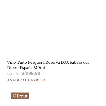
Vino Tinto Pesquera Reserva D.O. Ribera del
Duero España 750ml
S/
299.90
El
El
S/
399.90
AÑADIR AL CARRITO
precio
precio
original
actual
Oferta
era:
es:
S/399.90.
S/299.90.