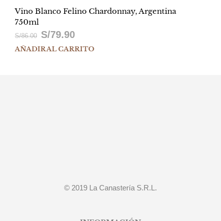
Vino Blanco Felino Chardonnay, Argentina
750ml
S/
79.90
El
El
S/
86.00
AÑADIR AL CARRITO
precio
precio
original
actual
era:
es:
S/86.00.
S/79.90.
© 2019 La Canastería S.R.L.