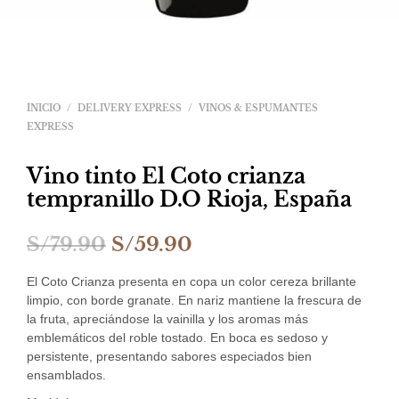
INICIO
/
DELIVERY EXPRESS
/
VINOS & ESPUMANTES
EXPRESS
Vino tinto El Coto crianza
tempranillo D.O Rioja, España
El
El
S/
79.90
S/
59.90
precio
precio
El Coto Crianza presenta en copa un color cereza brillante
original
actual
limpio, con borde granate. En nariz mantiene la frescura de
la fruta, apreciándose la vainilla y los aromas más
era:
es:
emblemáticos del roble tostado. En boca es sedoso y
persistente, presentando sabores especiados bien
S/79.90.
S/59.90.
ensamblados.