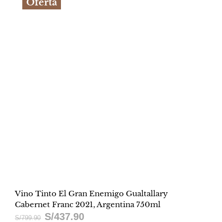
Oferta
Vino Tinto El Gran Enemigo Gualtallary
Cabernet Franc 2021, Argentina 750ml
S/
437.90
El
El
S/
799.90