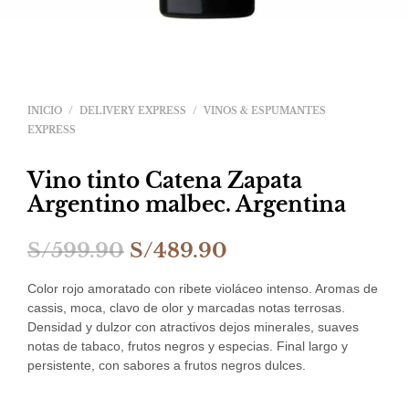
INICIO
/
DELIVERY EXPRESS
/
VINOS & ESPUMANTES
EXPRESS
Vino tinto Catena Zapata
Argentino malbec. Argentina
El
El
S/
599.90
S/
489.90
precio
precio
Color rojo amoratado con ribete violáceo intenso. Aromas de
original
actual
cassis, moca, clavo de olor y marcadas notas terrosas.
Densidad y dulzor con atractivos dejos minerales, suaves
era:
es:
notas de tabaco, frutos negros y especias. Final largo y
persistente, con sabores a frutos negros dulces.
S/599.90.
S/489.90.