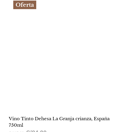
Oferta
era:
es:
S/799.90.
S/437.90.
Vino Tinto Dehesa La Granja crianza, España
750ml