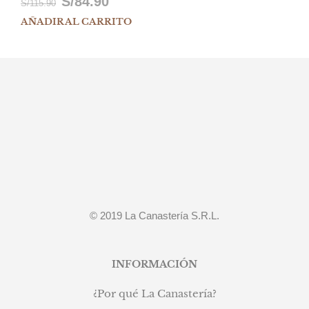
S/
84.90
El
El
S/
115.90
AÑADIR AL CARRITO
precio
precio
original
actual
era:
es:
S/115.90.
S/84.90.
© 2019 La Canastería S.R.L.
INFORMACIÓN
¿Por qué La Canastería?