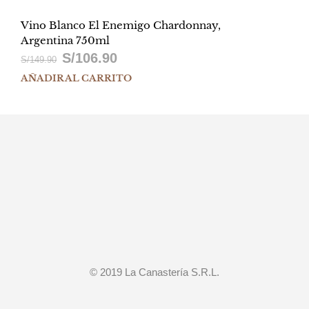
Vino Blanco El Enemigo Chardonnay,
Argentina 750ml
S/
106.90
El
El
S/
149.90
AÑADIR AL CARRITO
precio
precio
original
actual
era:
es:
S/149.90.
S/106.90.
© 2019 La Canastería S.R.L.