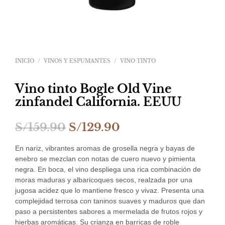
INICIO
/
VINOS Y ESPUMANTES
/
VINO TINTO
Vino tinto Bogle Old Vine
zinfandel California. EEUU
El
El
S/
159.90
S/
129.90
precio
precio
En nariz, vibrantes aromas de grosella negra y bayas de
original
actual
enebro se mezclan con notas de cuero nuevo y pimienta
negra. En boca, el vino despliega una rica combinación de
era:
es:
moras maduras y albaricoques secos, realzada por una
jugosa acidez que lo mantiene fresco y vivaz. Presenta una
S/159.90.
S/129.90.
complejidad terrosa con taninos suaves y maduros que dan
paso a persistentes sabores a mermelada de frutos rojos y
hierbas aromáticas. Su crianza en barricas de roble