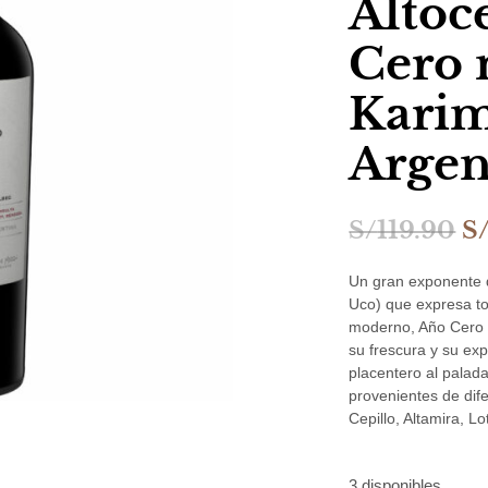
Altoc
Cero 
Karim
Argen
E
S/
119.90
S
p
Un gran exponente d
or
Uco) que expresa tod
moderno, Año Cero 
er
su frescura y su ex
S/
placentero al palada
provenientes de dif
Cepillo, Altamira, 
3 disponibles