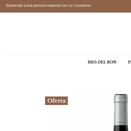
Sorprende a esa persona especial con La Canastería
MES DEL RON
P
Oferta