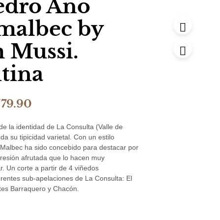
edro Año
malbec by
 Mussi.
tina
l
El
/
79.90
recio
precio
e la identidad de La Consulta (Valle de
iginal
actual
a su tipicidad varietal. Con un estilo
Malbec ha sido concebido para destacar por
a:
es:
presión afrutada que lo hacen muy
119.90.
S/79.90.
r. Un corte a partir de 4 viñedos
erentes sub-apelaciones de La Consulta: El
Lotes Barraquero y Chacón.