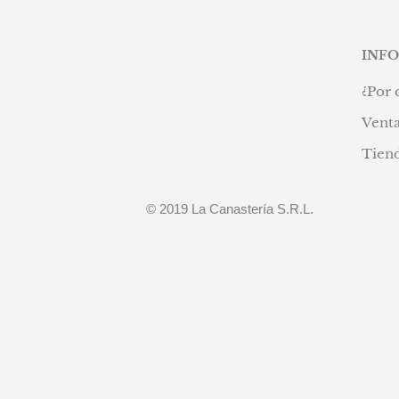
INF
¿Por 
Venta
Tien
© 2019 La Canastería S.R.L.