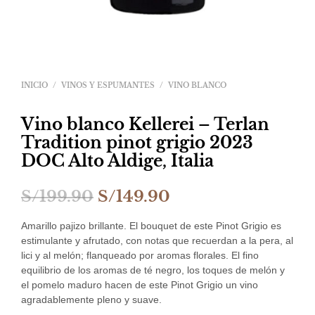
INICIO
/
VINOS Y ESPUMANTES
/
VINO BLANCO
Vino blanco Kellerei – Terlan
Tradition pinot grigio 2023
DOC Alto Aldige, Italia
El
El
S/
199.90
S/
149.90
precio
precio
Amarillo pajizo brillante. El bouquet de este Pinot Grigio es
original
actual
estimulante y afrutado, con notas que recuerdan a la pera, al
lici y al melón; flanqueado por aromas florales. El fino
era:
es:
equilibrio de los aromas de té negro, los toques de melón y
el pomelo maduro hacen de este Pinot Grigio un vino
S/199.90.
S/149.90.
agradablemente pleno y suave.