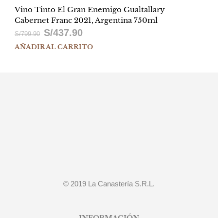
Vino Tinto El Gran Enemigo Gualtallary
Cabernet Franc 2021, Argentina 750ml
S/
437.90
El
El
S/
799.90
AÑADIR AL CARRITO
precio
precio
original
actual
era:
es:
S/799.90.
S/437.90.
© 2019 La Canastería S.R.L.