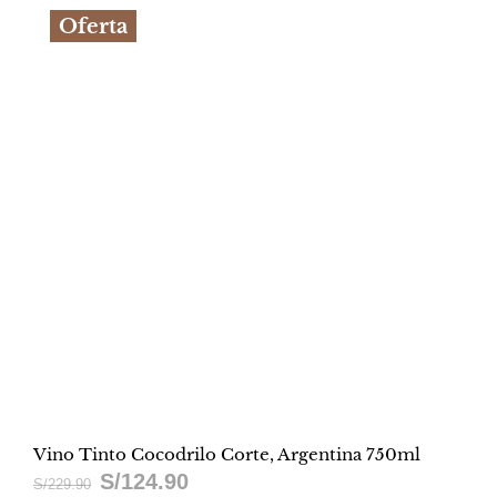
Oferta
Vino Tinto Cocodrilo Corte, Argentina 750ml
S/
124.90
El
El
S/
229.90