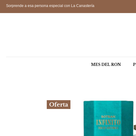
Sorprende a esa persona especial con La Canastería
MES DEL RON
P
Oferta