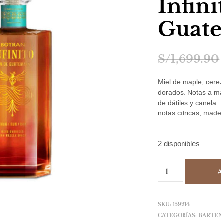
Infini
Guat
S/
1,699.90
Miel de maple, cere
dorados. Notas a ma
de dátiles y canela.
notas cítricas, mad
2 disponibles
SKU:
159214
CATEGORÍAS:
BARTEN