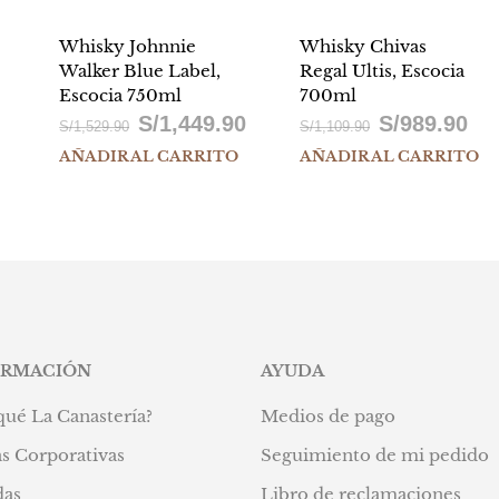
Whisky Johnnie
Whisky Chivas
Walker Blue Label,
Regal Ultis, Escocia
Escocia 750ml
700ml
S/
1,449.90
S/
989.90
El
El
El
El
S/
1,529.90
S/
1,109.90
AÑADIR AL CARRITO
AÑADIR AL CARRITO
io
precio
precio
precio
prec
al
original
actual
original
actu
era:
es:
era:
es:
36.90.
S/1,529.90.
S/1,449.90.
S/1,109.90.
S/98
ORMACIÓN
AYUDA
qué La Canastería?
Medios de pago
s Corporativas
Seguimiento de mi pedido
das
Libro de reclamaciones