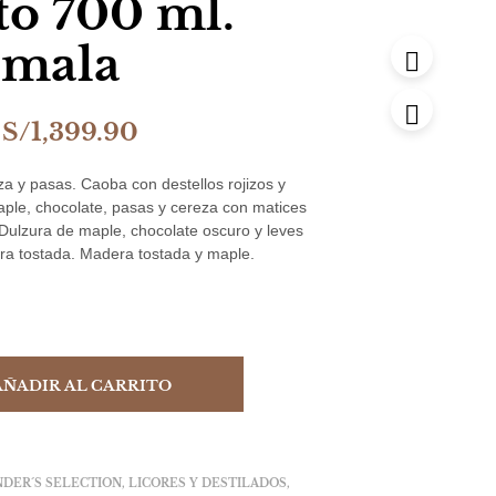
to 700 ml.
emala
El
El
S/
1,399.90
precio
precio
za y pasas. Caoba con destellos rojizos y
original
actual
ple, chocolate, pasas y cereza con matices
 Dulzura de maple, chocolate oscuro y leves
era:
es:
era tostada. Madera tostada y maple.
S/1,699.90.
S/1,399.90.
AÑADIR AL CARRITO
DER´S SELECTION
,
LICORES Y DESTILADOS
,