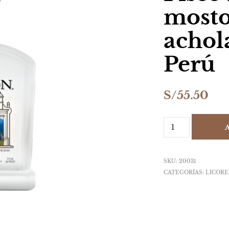
mosto
achol
Perú
S/
55.50
SKU:
20031
CATEGORÍAS:
LICORE