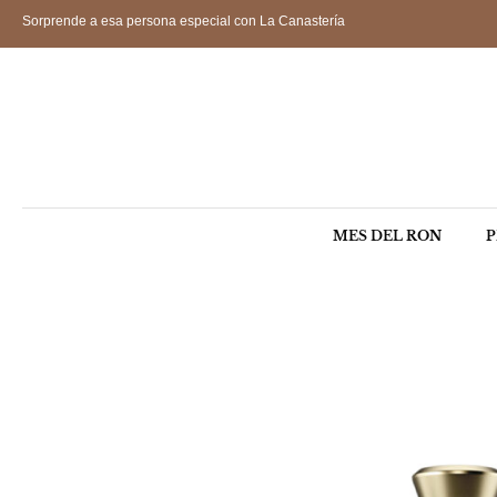
Sorprende a esa persona especial con La Canastería
MES DEL RON
P