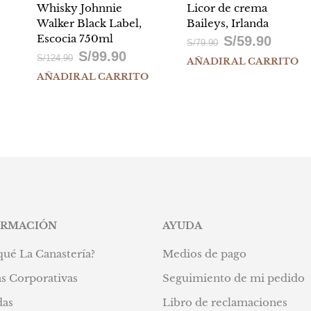
Whisky Johnnie
Licor de crema
Walker Black Label,
Baileys, Irlanda
Escocia 750ml
S/
59.90
El
El
S/
79.90
S/
99.90
El
El
S/
124.90
AÑADIR AL CARRITO
precio
precio
AÑADIR AL CARRITO
precio
precio
original
actual
io
original
actual
era:
es:
al
era:
es:
S/79.90.
S/59.90.
S/124.90.
S/99.90.
99.90.
ORMACIÓN
AYUDA
qué La Canastería?
Medios de pago
s Corporativas
Seguimiento de mi pedido
das
Libro de reclamaciones