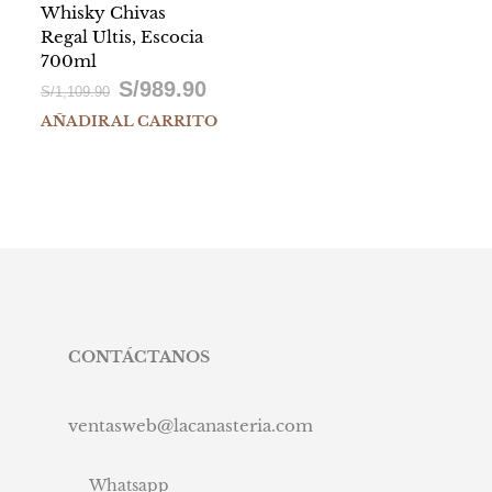
Whisky Chivas
Regal Ultis, Escocia
700ml
S/
989.90
El
El
S/
1,109.90
AÑADIR AL CARRITO
precio
precio
original
actual
era:
es:
S/1,109.90.
S/989.90.
CONTÁCTANOS
ventasweb@lacanasteria.com
Whatsapp