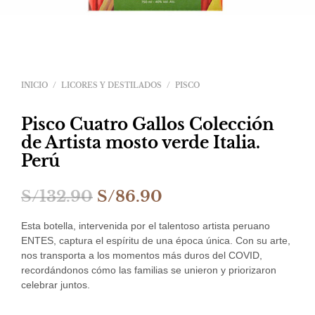
INICIO
/
LICORES Y DESTILADOS
/
PISCO
Pisco Cuatro Gallos Colección
de Artista mosto verde Italia.
Perú
El
El
S/
132.90
S/
86.90
precio
precio
Esta botella, intervenida por el talentoso artista peruano
original
actual
ENTES, captura el espíritu de una época única. Con su arte,
nos transporta a los momentos más duros del COVID,
era:
es:
recordándonos cómo las familias se unieron y priorizaron
celebrar juntos.
S/132.90.
S/86.90.