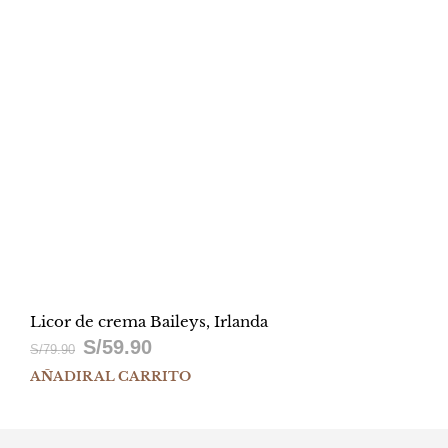
Licor de crema Baileys, Irlanda
S/
59.90
El
El
S/
79.90
AÑADIR AL CARRITO
precio
precio
original
actual
era:
es: