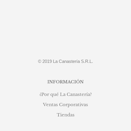
S/79.90.
S/59.90.
© 2019 La Canastería S.R.L.
INFORMACIÓN
¿Por qué La Canastería?
Ventas Corporativas
Tiendas