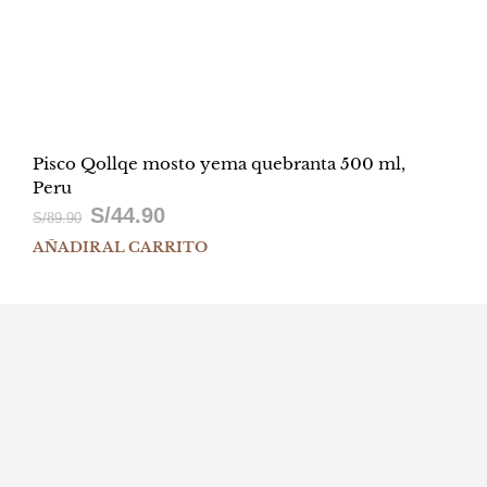
Pisco Qollqe mosto yema quebranta 500 ml,
Peru
S/
44.90
El
El
S/
89.90
AÑADIR AL CARRITO
precio
precio
original
actual
era:
es:
S/89.90.
S/44.90.