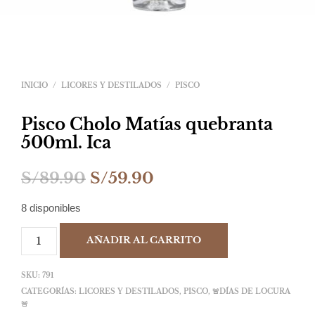
INICIO
/
LICORES Y DESTILADOS
/
PISCO
Pisco Cholo Matías quebranta
500ml. Ica
El
El
S/
89.90
S/
59.90
precio
precio
8 disponibles
original
actual
AÑADIR AL CARRITO
era:
es:
S/89.90.
S/59.90.
SKU:
791
CATEGORÍAS:
LICORES Y DESTILADOS
,
PISCO
,
🚨DÍAS DE LOCURA
🚨