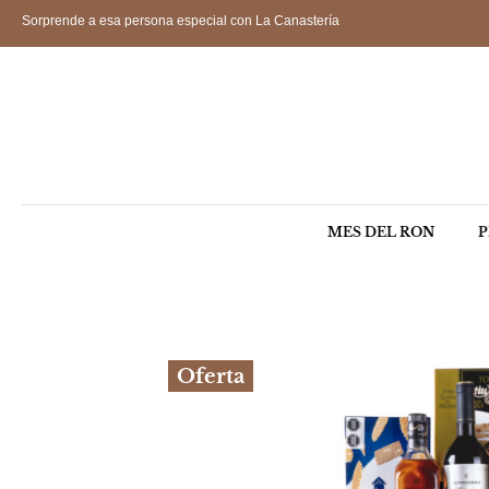
Sorprende a esa persona especial con La Canastería
MES DEL RON
P
Oferta