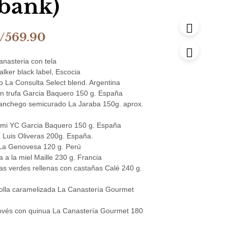
rbank)
l
El
/
569.90
recio
precio
anasteria con tela
riginal
actual
lker black label, Escocia
ro La Consulta Select blend. Argentina
ra:
es:
n trufa Garcia Baquero 150 g. España
/599.90.
S/569.90.
nchego semicurado La Jaraba 150g. aprox.
mi YC Garcia Baquero 150 g. España
 Luis Oliveras 200g. España.
 La Genovesa 120 g. Perú
 a la miel Maille 230 g. Francia
as verdes rellenas con castañas Calé 240 g.
bolla caramelizada La Canastería Gourmet
ovés con quinua La Canastería Gourmet 180