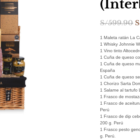
(Inte
E
S/
599.90
S
p
1 Maleta ratán La C
o
1 Whisky Johnnie Wa
1 Vino tinto Altoced
e
1 Cuña de queso co
S
1 Cuña de queso ma
España
1 Cuña de queso se
1 Chorizo Sarta Don
1 Salame al tartufo
1 Frasco de mostaza
1 Frasco de aceitun
Perú
1 Frasco de dip ce
200 g. Perú
1 Frasco pesto gen
g. Perú.