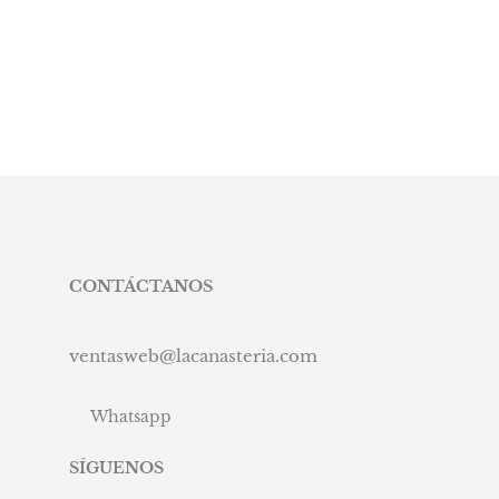
90.
CONTÁCTANOS
ventasweb@lacanasteria.com
Whatsapp
SÍGUENOS