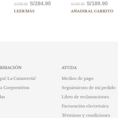
S/
284.90
S/
189.90
El
El
El
El
S/
299.90
S/
199.90
LEER MÁS
AÑADIR AL CARRITO
precio
precio
precio
precio
io
original
actual
original
actual
al
era:
es:
era:
es:
S/299.90.
S/284.90.
S/199.90.
S/189.
34.90.
ORMACIÓN
AYUDA
qué La Canastería?
Medios de pago
s Corporativas
Seguimiento de mi pedido
das
Libro de reclamaciones
Facturación electrónica
Términos y condiciones