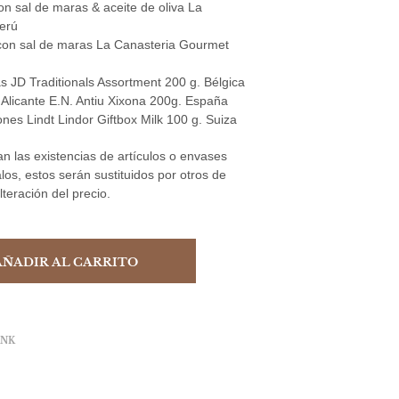
on sal de maras & aceite de oliva La
Perú
 con sal de maras La Canasteria Gourmet
as JD Traditionals Assortment 200 g. Bélgica
e Alicante E.N. Antiu Xixona 200g. España
es Lindt Lindor Giftbox Milk 100 g. Suiza
an las existencias de artículos o envases
alos, estos serán sustituidos por otros de
alteración del precio.
AÑADIR AL CARRITO
ANK