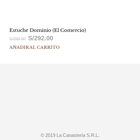
Estuche Dominio (El Comercio)
S/
292.00
El
El
S/
299.90
AÑADIR AL CARRITO
precio
precio
original
actual
era:
es:
S/299.90.
S/292.00.
© 2019 La Canastería S.R.L.