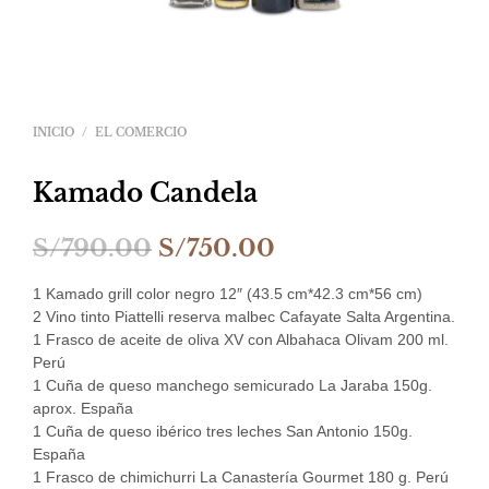
INICIO
/
EL COMERCIO
Kamado Candela
El
El
S/
790.00
S/
750.00
precio
precio
1 Kamado grill color negro 12″ (43.5 cm*42.3 cm*56 cm)
original
actual
2 Vino tinto Piattelli reserva malbec Cafayate Salta Argentina.
1 Frasco de aceite de oliva XV con Albahaca Olivam 200 ml.
era:
es:
Perú
1 Cuña de queso manchego semicurado La Jaraba 150g.
S/790.00.
S/750.00.
aprox. España
1 Cuña de queso ibérico tres leches San Antonio 150g.
España
1 Frasco de chimichurri La Canastería Gourmet 180 g. Perú