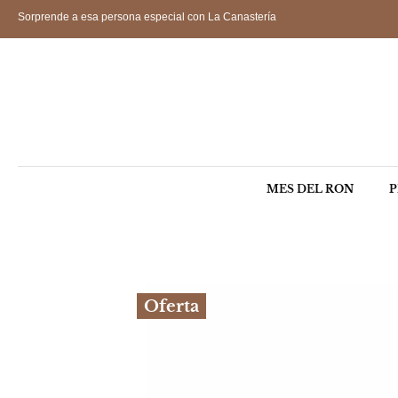
Sorprende a esa persona especial con La Canastería
MES DEL RON
P
Oferta