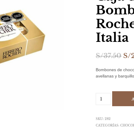
Bombo
Roche
Italia
El
S/
37.50
S/
pr
Bombones de chocol
ori
avellanas y barquillo
era
S/3
SKU:
282
CATEGORÍAS:
CHOCO