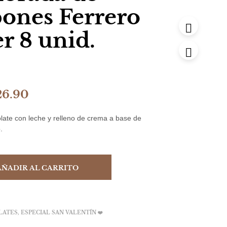
nes Ferrero
r 8 unid.
El
26.90
ecio
precio
ate con leche y relleno de crema a base de
ginal
actual
.
:
es:
7.50.
S/26.90.
AÑADIR AL CARRITO
LATES
,
ESPECIAL SAN VALENTÍN ❤️