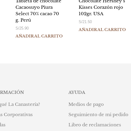
Tableta de chocolate
Chocolate Hershey´s
Cacaosuyo Piura
Kisses Corazón rojo
Select 70% cacao 70
102gr. USA
g. Perú
S/
21.50
S/
25.90
AÑADIR AL CARRITO
AÑADIR AL CARRITO
0.
ORMACIÓN
AYUDA
qué La Canastería?
Medios de pago
s Corporativas
Seguimiento de mi pedido
das
Libro de reclamaciones