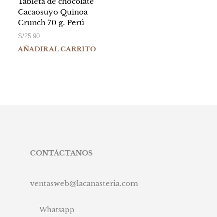
Tableta de chocolate
Cacaosuyo Quinoa
Crunch 70 g. Perú
S/
25.90
AÑADIR AL CARRITO
CONTÁCTANOS
ventasweb@lacanasteria.com
Whatsapp