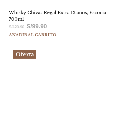
Whisky Chivas Regal Extra 13 años, Escocia
700ml
S/
99.90
El
El
S/
129.90
AÑADIR AL CARRITO
precio
precio
original
actual
Oferta
era:
es:
S/129.90.
S/99.90.