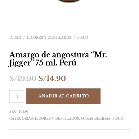
INICIO
/
LICORES Y DESTILADOS
/
PISCO
Amargo de angostura “Mr.
Jigger” 75 ml. Perú
El
El
S/
19.90
S/
14.90
precio
precio
AÑADIR AL CARRITO
original
actual
era:
es:
SKU:
14456
S/19.90.
S/14.90.
CATEGORÍAS:
LICORES Y DESTILADOS
,
OTRAS BEBIDAS
,
PISCO