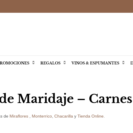
ROMOCIONES
REGALOS
VINOS & ESPUMANTES
D
 de Maridaje – Carne
as de
Miraflores
,
Monterrico
,
Chacarilla
y
Tienda Online
.