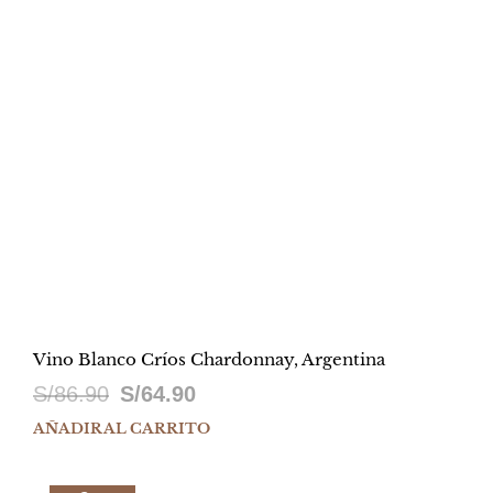
Vino Blanco Críos Chardonnay, Argentina
El
El
S/
86.90
S/
64.90
precio
precio
AÑADIR AL CARRITO
original
actual