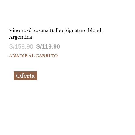
Vino rosé Susana Balbo Signature blend,
Argentina
El
El
S/
159.90
S/
119.90
precio
precio
AÑADIR AL CARRITO
original
actual
Oferta
era:
es:
S/159.90.
S/119.90.