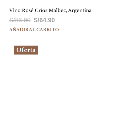
Vino Rosé Críos Malbec, Argentina
El
El
S/
86.90
S/
64.90
precio
precio
AÑADIR AL CARRITO
original
actual
Oferta
era:
es:
S/86.90.
S/64.90.