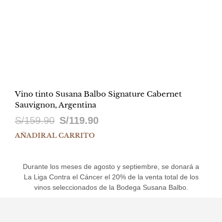
Vino tinto Susana Balbo Signature Cabernet
Sauvignon, Argentina
El
El
S/
159.90
S/
119.90
precio
precio
AÑADIR AL CARRITO
original
actual
Durante los meses de agosto y septiembre, se donará a
era:
es:
La
Liga
Contra el Cáncer el 20% de la venta total de los
S/159.90.
S/119.90.
vinos seleccionados de la Bodega Susana Balbo.