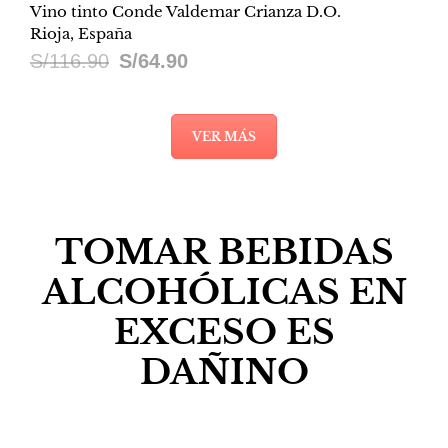
Vino tinto Conde Valdemar Crianza D.O.
Rioja, España
El
El
S/
116.90
S/
64.90
precio
precio
original
actual
VER MÁS
era:
es:
S/116.90.
S/64.90.
TOMAR BEBIDAS
ALCOHÓLICAS EN
EXCESO ES
DAÑINO