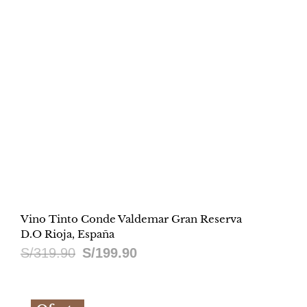
Vino Tinto Conde Valdemar Gran Reserva
D.O Rioja, España
El
El
S/
319.90
S/
199.90
precio
precio
original
actual