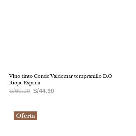
Vino tinto Conde Valdemar tempranillo D.O
Rioja, España
El
El
S/
69.90
S/
44.90
precio
precio
original
actual
Oferta
era:
es:
S/69.90.
S/44.90.