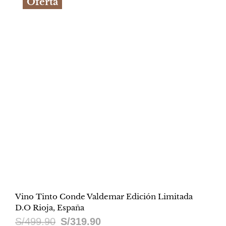
Oferta
era:
es:
S/319.90.
S/199.90.
Vino Tinto Conde Valdemar Edición Limitada
D.O Rioja, España
El
El
S/
499.90
S/
319.90